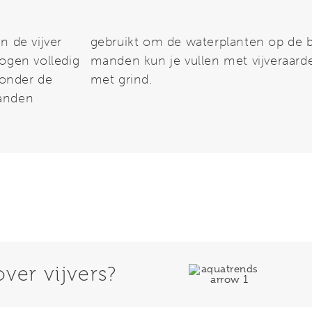
n de vijver
aatsen. De
ogen volledig
t en afdekken
 onder de
met grind.
manden
ver vijvers?​