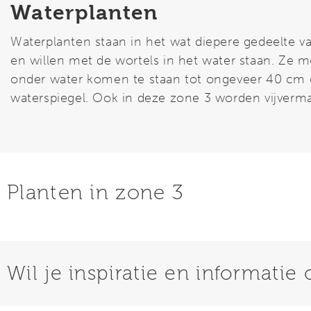
Waterplanten
Waterplanten staan in het wat diepere gedeelte va
gebruikt om de waterplanten op de boden te pl
en willen met de wortels in het water staan. Ze m
manden kun je vullen met vijveraarde of substraa
onder water komen te staan tot ongeveer 40 cm
waterspiegel. Ook in deze zone 3 worden vijver
Planten in zone 3
Wil je inspiratie en informatie o