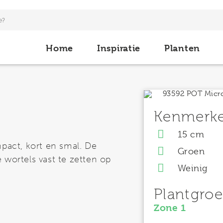
Home
Inspiratie
Planten
Kenmerk
15 cm
mpact, kort en smal. De
Groen
 wortels vast te zetten op
Weinig
Plantgro
Zone 1